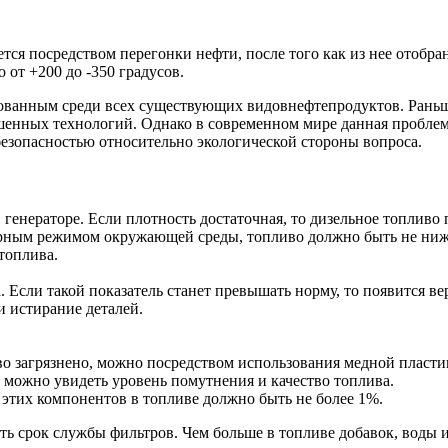
ается посредством перегонки нефти, после того как из нее отоб
от +200 до -350 градусов.
бованным среди всех существующих видовнефтепродуктов. Рань
ершенных технологий. Однако в современном мире данная пробл
безопасностью относительно экологической стороны вопроса.
 в генераторе. Если плотность достаточная, то дизельное топли
урным режимом окружающей среды, топливо должно быть не ниже
топлива.
. Если такой показатель станет превышать норму, то появится в
 истирание деталей.
во загрязнено, можно посредством использования медной пласти
 можно увидеть уровень помутнения и качество топлива.
 этих компонентов в топливе должно быть не более 1%.
ь срок службы фильтров. Чем больше в топливе добавок, воды и