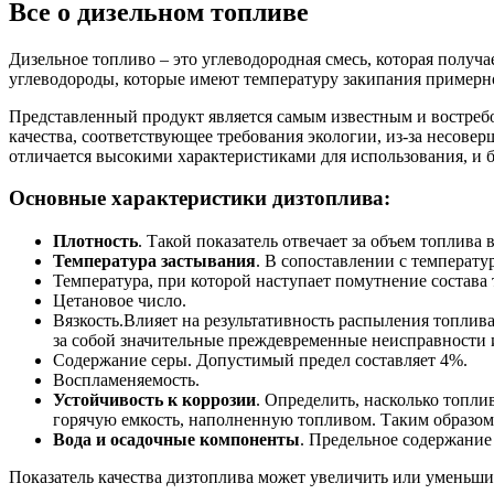
Все о дизельном топливе
Дизельное топливо – это углеводородная смесь, которая получ
углеводороды, которые имеют температуру закипания примерно 
Представленный продукт является самым известным и востре
качества, соответствующее требования экологии, из-за несов
отличается высокими характеристиками для использования, и 
Основные характеристики дизтоплива:
Плотность
. Такой показатель отвечает за объем топлива
Температура застывания
. В сопоставлении с температ
Температура, при которой наступает помутнение состава 
Цетановое число.
Вязкость.Влияет на результативность распыления топлива
за собой значительные преждевременные неисправности и
Содержание серы. Допустимый предел составляет 4%.
Воспламеняемость.
Устойчивость к коррозии
. Определить, насколько топли
горячую емкость, наполненную топливом. Таким образом
Вода и осадочные компоненты
. Предельное содержание
Показатель качества дизтоплива может увеличить или уменьшит