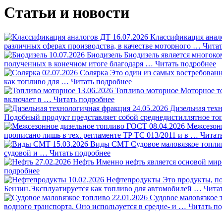
Статьи и новости
16.07.2026
Классификация ана
различных сферах производства, в качестве моторного …
Читат
10.07.2026
Биодизель
Биодизель является многок
полученных в конечном итоге благодаря …
Читать подробнее
02.07.2026
Солярка
Это один из самых востребован
как топливо для …
Читать подробнее
13.06.2026
Топливо моторное
Моторное то
включает в …
Читать подробнее
24.05.2026
Дизельная тех
Подобный продукт представляет собой среднедистиллятное то
08.04.2026
Межсезон
прописано лишь в тех. регламенте ТР ТС 013/2011 и в …
Читат
15.03.2026
Виды СМТ
Судовое маловязкое топли
судовой и …
Читать подробнее
27.02.2026
Нефть
Именно нефть является основой миро
подробнее
10.02.2026
Нефтепродукты
Это продукты, п
Бензин.Эксплуатируется как топливо для автомобилей …
Чита
22.01.2026
Судовое маловязкое
водного транспорта. Оно используется в средне- и …
Читать п