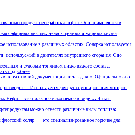
ебованный продукт переработки нефти. Оно применяется в
иловых эфирных высших ненасыщенных и жирных кислот,
е использование в различных областях. Солярка используется
ти, используемый в двигателях внутреннего сгорания. Оно
зельным и судовым топливом низко вязкого состава.
ать подробнее
ь в нормативной документации не так давно. Официально оно
о производства. Используется для функционирования моторов
сы. Нефть – это полезное ископаемое в виде …
Читать
ефтепродуктам можно отнести различные виды топлива:
к флотский соляр, — это специализированное горючее для