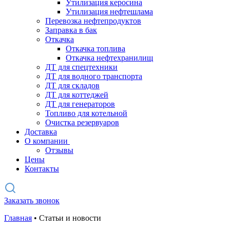
Утилизация керосина
Утилизация нефтешлама
Перевозка нефтепродуктов
Заправка в бак
Откачка
Откачка топлива
Откачка нефтехранилищ
ДТ для спецтехники
ДТ для водного транспорта
ДТ для складов
ДТ для коттеджей
ДТ для генераторов
Топливо для котельной
Очистка резервуаров
Доставка
О компании
Отзывы
Цены
Контакты
Заказать звонок
Главная
•
Статьи и новости