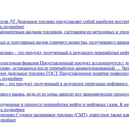
логов ДТ
Дизельное топливо представляет собой наиболее востр
ь подробнее
омпонентным жидким топливом, состоящим из метиловых и эт
ных и популярных видов горючего вещества, получившего широко
пливо – это продукт, полученный в результате переработки неф
нологичная фракция
Представленный продукт ассоциируется с ди
пливо, остающееся после переработки ароматизированной …
Чит
ное дизельное топливо ГОСТ
Представленное понятие появилос
ь подробнее
во – это продукт, полученный в результате перегонки нефтяног
вого рынка, ведь от ее цены зависит все экономические процес
олученные в процессе переработки нефти и нефтяных газов. К н
ть подробнее
 топливо
Судовое маловязкое топливо (СМТ), известное также ка
одробнее